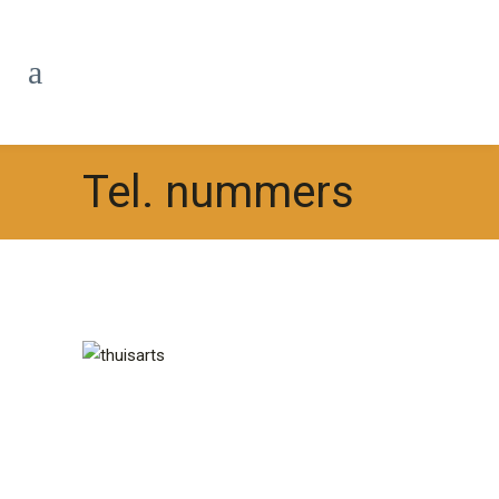
Tel. nummers
NOODTELEFOONNUMMERS:
Klik op de links voor de betreffende